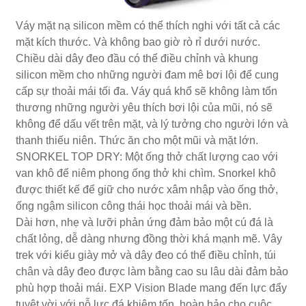
Váy mặt nạ silicon mềm có thể thích nghi với tất cả các
mặt kích thước. Và không bao giờ rò rỉ dưới nước.
Chiều dài dây đeo đầu có thể điều chỉnh và khung
silicon mềm cho những người đam mê bơi lội để cung
cấp sự thoải mái tối đa. Váy quá khổ sẽ không làm tổn
thương những người yêu thích bơi lội của mũi, nó sẽ
không để dấu vết trên mặt, và lý tưởng cho người lớn và
thanh thiếu niên. Thức ăn cho một mũi và mặt lớn.
SNORKEL TOP DRY: Một ống thở chất lượng cao với
van khô để niêm phong ống thở khi chìm. Snorkel khô
được thiết kế để giữ cho nước xâm nhập vào ống thở,
ống ngậm silicon công thái học thoải mái và bền.
Dài hơn, nhẹ và lưỡi phản ứng đảm bảo một cú đá là
chất lỏng, dễ dàng nhưng đồng thời khá mạnh mẽ. Vây
trek với kiểu giày mở và dây đeo có thể điều chỉnh, túi
chân và dây đeo được làm bằng cao su lâu dài đảm bảo
phù hợp thoải mái. EXP Vision Blade mang đến lực đẩy
tuyệt vời với nỗ lực đá khiêm tốn, hoàn hảo cho cuộc