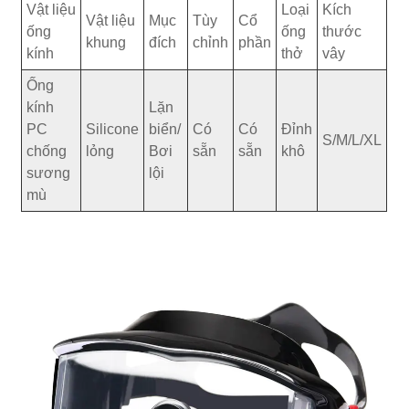
Vật liệu
Loại
Kích
Vật liệu
Mục
Tùy
Cổ
ống
ống
thước
khung
đích
chỉnh
phần
kính
thở
vây
Ống
kính
Lặn
PC
Silicone
biển/
Có
Có
Đỉnh
S/M/L/XL
chống
lỏng
Bơi
sẵn
sẵn
khô
sương
lội
mù