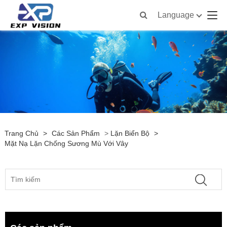
Language
Trang Chủ
>
Các Sản Phẩm
>
Lặn Biển Bộ
>
Mặt Nạ Lặn Chống Sương Mù Với Vây